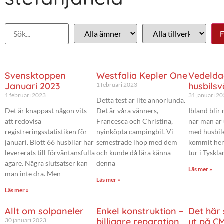
Svensktoppen
Westfalia Kepler One
Vedelda
Januari 2023
husbils
1 februari 2023
1 februari 2023
31 januari 2
Detta test är lite annorlunda.
Det är knappast någon vits
Det är våra vänners,
Ibland blir
att redovisa
Francesca och Christina,
när man är 
registreringsstatistiken för
nyinköpta campingbil. Vi
med husbile
januari. Blott 66 husbilar har
semestrade ihop med dem
kommit hem
levererats till förväntansfulla
och kunde då lära känna
tur i Tyskl
ägare. Några slutsatser kan
denna
Läs mer »
man inte dra. Men
Läs mer »
Läs mer »
Allt om solpaneler
Enkel konstruktion –
Det här 
billigare reparation
ut på CM
30 januari 2023