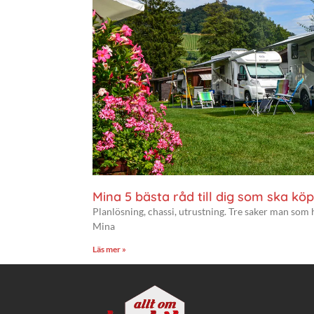
Mina 5 bästa råd till dig som ska köp
Planlösning, chassi, utrustning. Tre saker man som 
Mina
Läs mer »