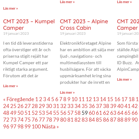
Läs mer »
Läs mer »
Läs mer »
CMT 2023 – Kumpel
CMT 2023 – Alpine
CMT 202
Camper
Cross Cabin
Camper
19 januari 2023
19 januari 2023
19 januari 2
I en tid då leveranstiderna
Elektronikföretaget Alpine
Som första 
ofta överstiger ett år och
har en ambition att sälja mer
ställde Alp
priserna stigit rejält har
ljud-, navigations- och
campingbil
Kumpel Camper ett par
multimediasystem till
ID Buzz. A
riktigt starka argument.
husbilsägare. För att väcka
AlpinCamper
Förutom att det är
uppmärksamhet kring sina
Läs mer »
produkter har de inrett en
Läs mer »
Läs mer »
« Föregående
1
2
3
4
5
6
7
8
9
10
11
12
13
14
15
16
17
18
1
24
25
26
27
28
29
30
31
32
33
34
35
36
37
38
39
40
41
42
48
49
50
51
52
53
54
55
56
57
58
59
60
61
62
63
64
65
66
72
73
74
75
76
77
78
79
80
81
82
83
84
85
86
87
88
89
90
96
97
98
99
100
Nästa »