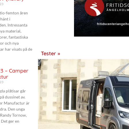
023
tio-femton åren
hänt i
den. Intressanta
ya material,
rer, fantastiska
or och nya
ar har visats på de
Tester »
3 – Camper
tur
023
da plåtisar går
på dussinet av.
r Manufactur är
ndra. Den unga
 Randy Tornow,
. Det ger en