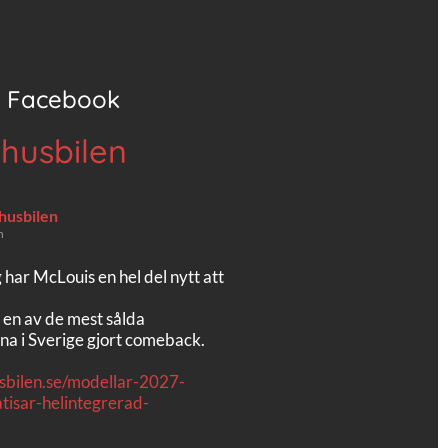
Facebook
 husbilen
 husbilen
n
g har McLouis en hel del nytt att
 en av de mest sålda
na i Sverige gjort comeback.
usbilen.se/modellar-2027-
tisar-helintegrerad-