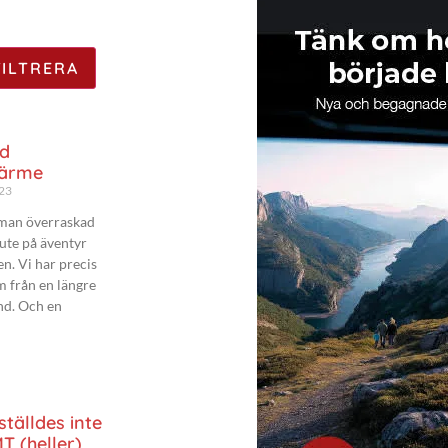
d
värme
023
 man överraskad
ute på äventyr
n. Vi har precis
 från en längre
and. Och en
ställdes inte
T (heller)