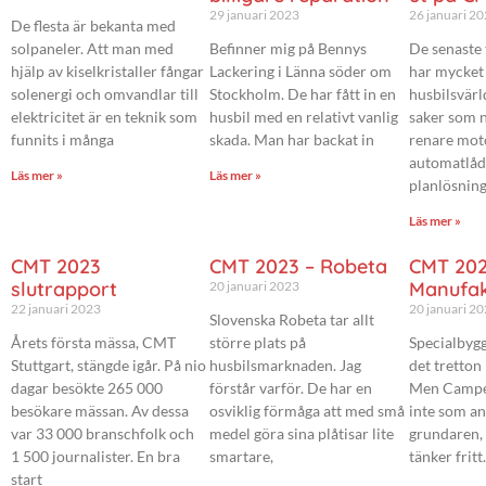
29 januari 2023
26 januari 2
De flesta är bekanta med
solpaneler. Att man med
Befinner mig på Bennys
De senaste 
hjälp av kiselkristaller fångar
Lackering i Länna söder om
har mycket 
solenergi och omvandlar till
Stockholm. De har fått in en
husbilsvärl
elektricitet är en teknik som
husbil med en relativt vanlig
saker som n
funnits i många
skada. Man har backat in
renare moto
automatlåd
Läs mer »
Läs mer »
planlösning
Läs mer »
CMT 2023
CMT 2023 – Robeta
CMT 202
slutrapport
Manufak
20 januari 2023
22 januari 2023
20 januari 2
Slovenska Robeta tar allt
Årets första mässa, CMT
större plats på
Specialbygg
Stuttgart, stängde igår. På nio
husbilsmarknaden. Jag
det tretton 
dagar besökte 265 000
förstår varför. De har en
Men Campe
besökare mässan. Av dessa
osviklig förmåga att med små
inte som a
var 33 000 branschfolk och
medel göra sina plåtisar lite
grundaren,
1 500 journalister. En bra
smartare,
tänker fritt
start