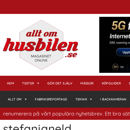
HEM
TESTER
GÖR DET SJÄLV
MÄSSOR
KÖPGUIDER
ALLT OM
FABRIKSREPORTAGE
TEKNIK
I BACKKAMERAN
era på vårt populära nyhetsbrev. Ett bra sätt att ha ko
stefanjaneld