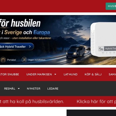
HUS
STOR SNUBBE
UNDER MARKISEN
LATHUND
KÖP & SÄLJ
SAM
RESMÅL
NYHETER
LEDARE
ll på husbilsvärlden.
Klicka här för att prenumere