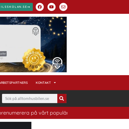
BILSSKOLAN.SE
ARBETSPARTNERS
KONTAKT
ra på vårt populära nyhetsbrev. Ett bra sätt att ha kol