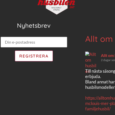
Nyhetsbrev
Allt om
Allt om
2 dagar se
Till nästa säson
erbjuda.
Bland annat har
husbilsmodeller
https://alltomh
mclouis-mer-pla
familjehusbil/