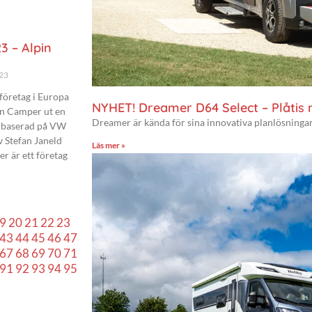
3 – Alpin
023
företag i Europa
NYHET! Dreamer D64 Select – Plåtis
in Camper ut en
Dreamer är kända för sina innovativa planlösningar
 baserad på VW
v Stefan Janeld
Läs mer »
 är ett företag
9
20
21
22
23
43
44
45
46
47
67
68
69
70
71
91
92
93
94
95