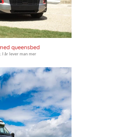
 med queensbed
. I år lever man mer