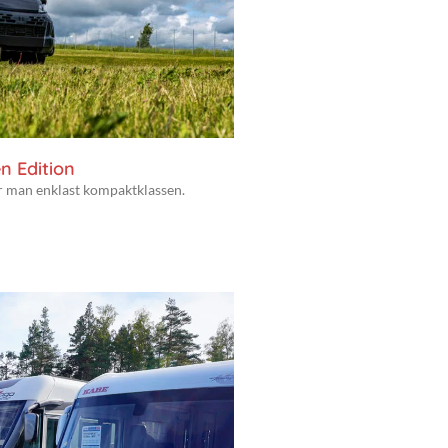
n Edition
er man enklast kompaktklassen.