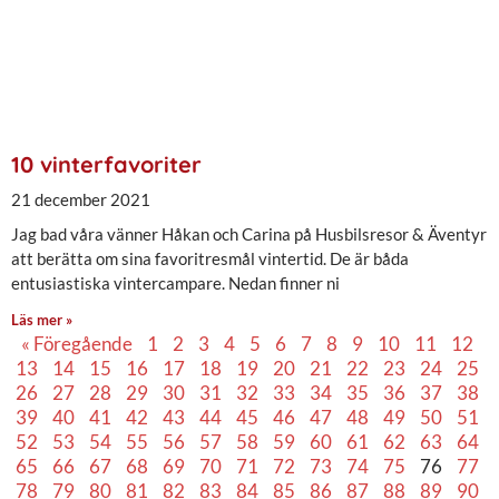
10 vinterfavoriter
21 december 2021
Jag bad våra vänner Håkan och Carina på Husbilsresor & Äventyr
att berätta om sina favoritresmål vintertid. De är båda
entusiastiska vintercampare. Nedan finner ni
Läs mer »
« Föregående
1
2
3
4
5
6
7
8
9
10
11
12
13
14
15
16
17
18
19
20
21
22
23
24
25
26
27
28
29
30
31
32
33
34
35
36
37
38
39
40
41
42
43
44
45
46
47
48
49
50
51
52
53
54
55
56
57
58
59
60
61
62
63
64
65
66
67
68
69
70
71
72
73
74
75
76
77
78
79
80
81
82
83
84
85
86
87
88
89
90