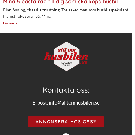
Mina 5 bästa råd till dig som ska köpa husbil
Planlösning, chassi, utrustning. Tre saker man som husbilsspekulant
främst fokuserar på. Mina
Läs mer »
Kontakta oss:
E-post:
info@alltomhusbilen.se
ANNONSERA HOS OSS?