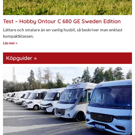
Test – Hobby Ontour C 680 GE Sweden Edition
Lättare och smalare än en vanlig husbil, så beskriver man enklast
kompaktklassen.
Läs mer »
Köpguider »