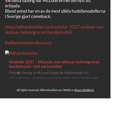
Till nästa säsong har McLouis en hel del nytt att
erbjuda.
Bland annat har en av de mest sålda husbilsmodellerna
i Sverige gjort comeback.
https://alltomhusbilen.se/modellar-2027-mclouis-mer-
platisar-helintegrerad-familjehusbil/
#alltomhusbilen
#mclouis
Modellår 2027 – McLouis, mer plåtisar, helintegrerad
familjehusbil - Allt om husbilen
Print 🖨I Sverige är McLouis kända för fullutrustade och
prisvärda halv- och helintegrerade husbilar. Det är fortfarande
där de lägger mest krut. Men till 2027 får även deras
plåtisutbud lite extra kärlek med hela 3 nya utrustningsnivåer.
All rights reserved, Alltomhusbilen.se | Webb av
Bravo Webbyrå
Av Stefan Janeld Det vimlar inte direkt av husb...
4
Se hela på Facebook