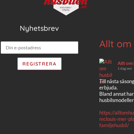
Nyhetsbrev
Allt om
Allt om
1 dag sen
Till nästa säson
erbjuda.
Bland annat har
husbilsmodeller
https://alltomh
mclouis-mer-pla
familjehusbil/