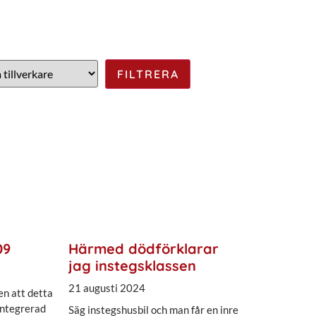
09
Härmed dödförklarar
jag instegsklassen
21 augusti 2024
en att detta
integrerad
Säg instegshusbil och man får en inre