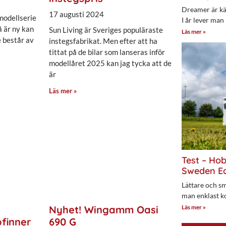
Dreamer är kän
17 augusti 2024
modellserie
I år lever man
 är ny kan
Sun Living är Sveriges populäraste
Läs mer »
e består av
instegsfabrikat. Men efter att ha
tittat på de bilar som lanseras inför
modellåret 2025 kan jag tycka att de
är
Läs mer »
Test – Ho
Sweden Ed
Lättare och sm
man enklast k
Läs mer »
Nyhet! Wingamm Oasi
finner
690 G