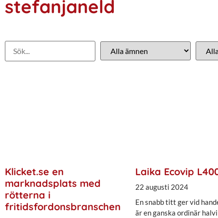
stefanjaneld
Klicket.se en
Laika Ecovip L40
marknadsplats med
22 augusti 2024
rötterna i
En snabb titt ger vid hand
fritidsfordonsbranschen
är en ganska ordinär halv