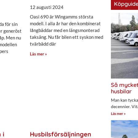
Köpguide
12 augusti 2024
Oasi 690 är Wingamms största
modell. I alla år har den kombinerat
a för sin
långbäddar med en längsmonterad
er generöst
taksäng. Nu får bilen ett syskon med
kåp. Men nu
tvärbädd där
 modellen
pers
Läs mer »
Så mycket
husbilar
Man kan tycka 
decennier. Vit
Läs mer »
 i
Husbilsförsäljningen