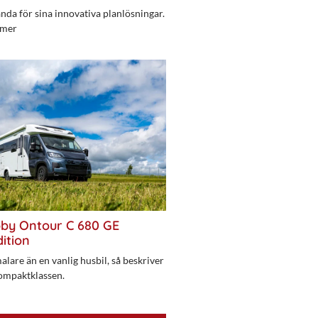
da för sina innovativa planlösningar.
 mer
bby Ontour C 680 GE
ition
alare än en vanlig husbil, så beskriver
ompaktklassen.