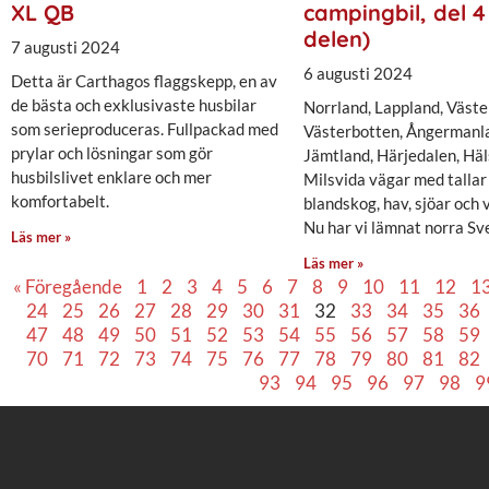
XL QB
campingbil, del 4 
delen)
7 augusti 2024
6 augusti 2024
Detta är Carthagos flaggskepp, en av
de bästa och exklusivaste husbilar
Norrland, Lappland, Väste
som serieproduceras. Fullpackad med
Västerbotten, Ångermanl
prylar och lösningar som gör
Jämtland, Härjedalen, Hä
husbilslivet enklare och mer
Milsvida vägar med tallar
komfortabelt.
blandskog, hav, sjöar och
Nu har vi lämnat norra Sv
Läs mer »
Läs mer »
« Föregående
1
2
3
4
5
6
7
8
9
10
11
12
1
24
25
26
27
28
29
30
31
32
33
34
35
36
47
48
49
50
51
52
53
54
55
56
57
58
59
70
71
72
73
74
75
76
77
78
79
80
81
82
93
94
95
96
97
98
9