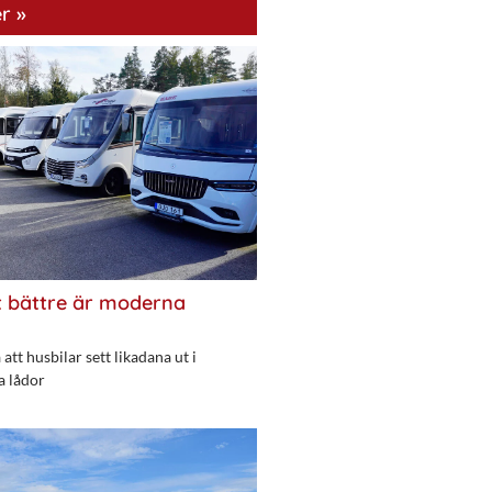
r »
 bättre är moderna
att husbilar sett likadana ut i
a lådor