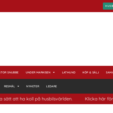
HUS
STOR SNUBBE
UNDER MARKISEN
LATHUND
KÖP & SÄLJ
SAM
RESMÅL
NYHETER
LEDARE
 att ha koll på husbilsvärlden.
Klicka här för att