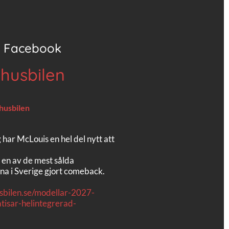
Facebook
 husbilen
 husbilen
g har McLouis en hel del nytt att
 en av de mest sålda
na i Sverige gjort comeback.
usbilen.se/modellar-2027-
tisar-helintegrerad-