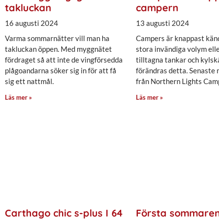
takluckan
campern
16 augusti 2024
13 augusti 2024
Varma sommarnätter vill man ha
Campers är knappast känd
takluckan öppen. Med myggnätet
stora invändiga volym ell
fördraget så att inte de vingförsedda
tilltagna tankar och kyls
plågoandarna söker sig in för att få
förändras detta. Senaste
sig ett nattmål.
från Northern Lights Cam
Läs mer »
Läs mer »
Carthago chic s-plus I 64
Första sommaren