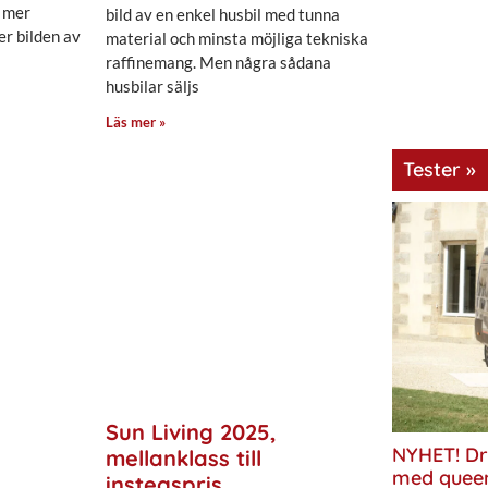
e mer
bild av en enkel husbil med tunna
r bilden av
material och minsta möjliga tekniska
raffinemang. Men några sådana
husbilar säljs
Läs mer »
Tester »
Sun Living 2025,
NYHET! Dr
mellanklass till
med quee
instegspris