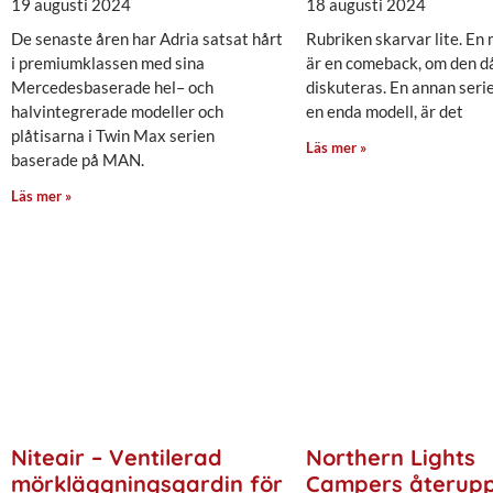
19 augusti 2024
18 augusti 2024
De senaste åren har Adria satsat hårt
Rubriken skarvar lite. En 
i premiumklassen med sina
är en comeback, om den då
Mercedesbaserade hel– och
diskuteras. En annan seri
halvintegrerade modeller och
en enda modell, är det
plåtisarna i Twin Max serien
Läs mer »
baserade på MAN.
Läs mer »
Niteair – Ventilerad
Northern Lights
mörkläggningsgardin för
Campers återupp