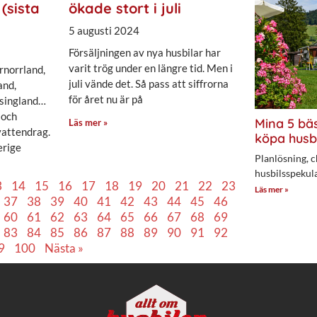
(sista
ökade stort i juli
5 augusti 2024
Försäljningen av nya husbilar har
varit trög under en längre tid. Men i
rnorrland,
juli vände det. Så pass att siffrorna
and,
för året nu är på
lsingland…
 och
Mina 5 bäs
Läs mer »
 vattendrag.
köpa husb
erige
Planlösning, c
husbilsspekul
3
14
15
16
17
18
19
20
21
22
23
Läs mer »
37
38
39
40
41
42
43
44
45
46
60
61
62
63
64
65
66
67
68
69
83
84
85
86
87
88
89
90
91
92
9
100
Nästa »